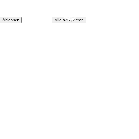
Wir nutzen Cookies und externe Dienste, um bestimmte Inhalte
und Darstellungsfunktionen bereitzustellen. Diese werden nur
mit Deiner Einwilligung geladen.
Cookie-Infos
Ablehnen
Alle akzeptieren
SEASON
TEAM
TRAINING
INFO
SPONSORING