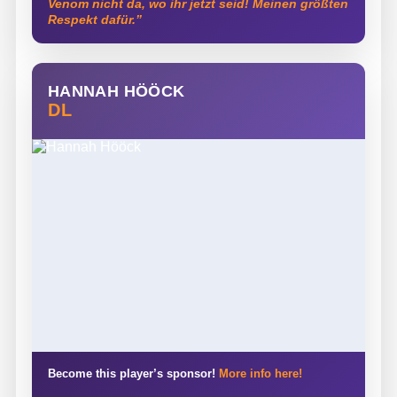
Venom nicht da, wo ihr jetzt seid! Meinen größten
Respekt dafür.”
HANNAH HÖÖCK
DL
Become this player’s sponsor!
More info here!