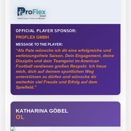
OFFICIAL PLAYER SPONSOR:
PROFLEX GMBH
MESSAGE TO THE PLAYER:
“Als Pate wünsche ich dir eine erfolgreiche und
verletzungsfreie Saison. Dein Engagement, deine
Disziplin und dein Teamgeist im American
Football verdienen großen Respekt. Ich freue
mich, dich auf deinem sportlichen Weg
unterstützen zu dürfen und wünsche dir
weiterhin viel Freude und Erfolg auf dem
Spielfeld.”
KATHARINA GÖBEL
OL