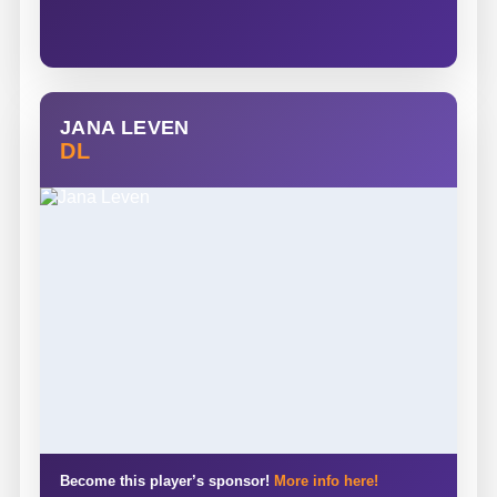
JANA LEVEN
DL
Become this player’s sponsor!
More info here!