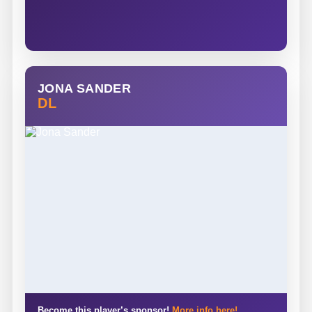
JONA SANDER
DL
Become this player’s sponsor!
More info here!